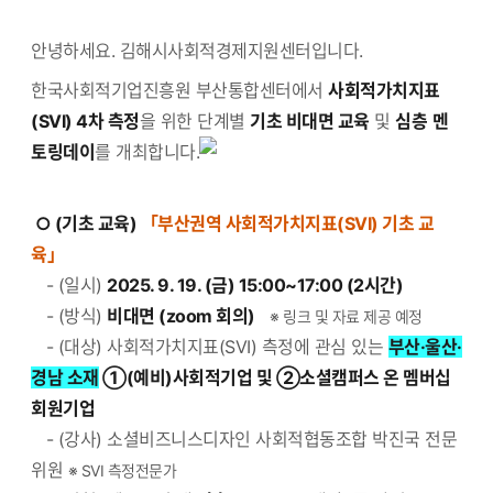
안녕하세요. 김해시사회적경제지원센터입니다.
한국사회적기업진흥원 부산통합센터에서
사회적가치지표
(SVI) 4차 측정
을 위한
단계별
기초 비대면 교육
및
심층
멘
토링데이
를 개최합니다.
○ (기초 교육)
「부산권역 사회적가치지표(SVI) 기초 교
육」
- (일시)
2025. 9. 19. (금) 15:00~17:00 (2시간)
- (방식)
비대면 (zoom 회의)
※ 링크 및 자료 제공 예정
- (대상) 사회적가치지표(SVI) 측정에 관심 있는
부산·울산·
경남 소재
①(예비)사회적기업 및 ②소셜캠퍼스 온 멤버십
회원기업
- (강사) 소셜비즈니스디자인 사회적협동조합 박진국 전문
위원
※ SVI 측정전문가