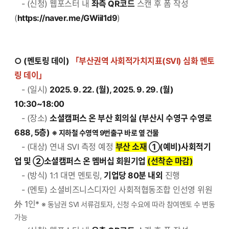
- (신청) 웹포스터 내
좌측 QR코드
스캔 후 폼 작성
(
https://naver.me/GWiil1d9
)
○ (멘토링 데이)
「부산권역 사회적가치지표(SVI) 심화 멘토
링 데이」
- (일시)
2025. 9. 22. (월), 2025. 9. 29. (월)
10:30~18:00
- (장소)
소셜캠퍼스 온 부산 회의실 (부산시 수영구 수영로
688, 5층)
※ 지하철 수영역 9번출구 바로 옆 건물
- (대상) 연내 SVI 측정 예정
부산 소재
①(예비)사회적기
업 및 ②소셜캠퍼스 온 멤버십 회원기업
(선착순 마감)
- (방식) 1:1 대면 멘토링,
기업당 80분 내외
진행
- (멘토) 소셜비즈니스디자인 사회적협동조합 인선영 위원
外 1인*
※ 동남권 SVI 서류검토자, 신청 수요에 따라 참여멘토 수 변동
가능