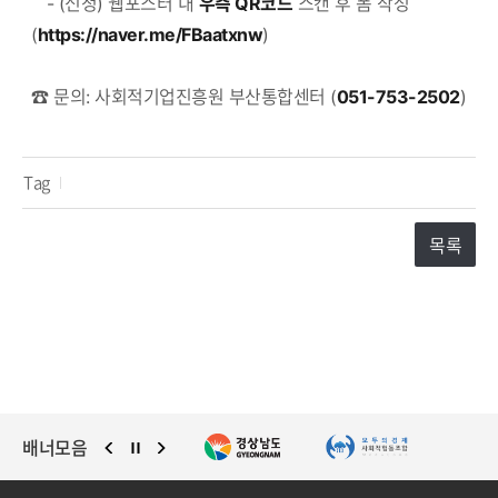
- (신청) 웹포스터 내
우측 QR코드
스캔 후 폼 작성
(
https://naver.me/FBaatxnw
)
☎ 문의: 사회적기업진흥원 부산통합센터 (
051-753-2502
)
Tag
목록
배너모음