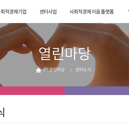
사회적경제기업
센터사업
사회적경제 이음 플랫폼
저변확대
구직 이음(기관)
공
기업
발굴및육성
구인 이음(기업)
서
열린마당
업
성장촉진
체험·서비스 이음
센
합
공간및시설지원
제품 이음
사
업
마이페이지
영
열린마당
센터소식
시
식