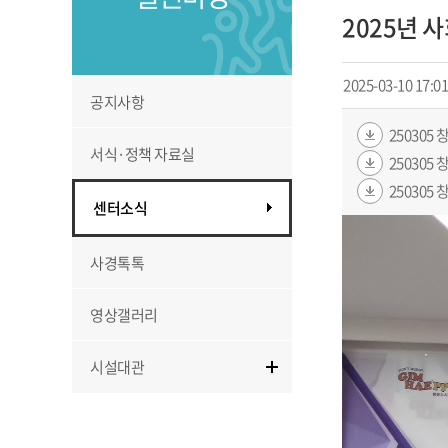
2025년 
2025-03-10 17:01
공지사항
250305
서식·정책 자료실
250305
250305
센터소식
사경톡톡
영상갤러리
시설대관