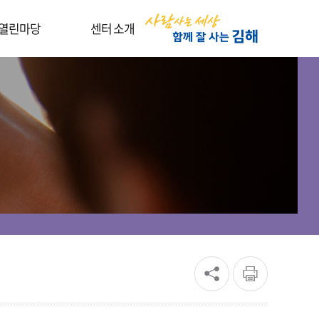
열린마당
센터 소개
지사항
인사말
식·정책 자료실
센터소개
터소식
찾아오시는길
경톡톡
상갤러리
설대관