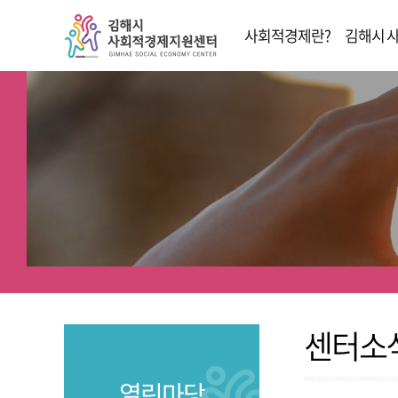
사회적경제란?
김해시 
사회적경제
전체
사회적기업
사회적
마을기업
마을기
협동조합
협동조
자활기업
자활기
센터소
열린마당